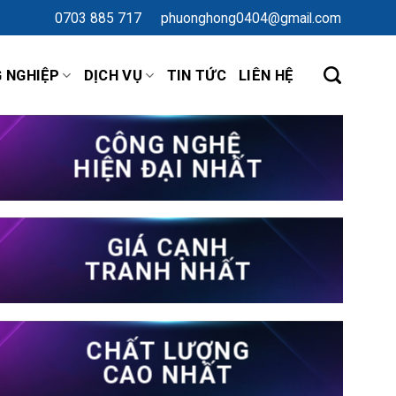
0703 885 717
phuonghong0404@gmail.com
G NGHIỆP
DỊCH VỤ
TIN TỨC
LIÊN HỆ
CÔNG NGHỆ
HIỆN ĐẠI NHẤT
CÔNG TY TNHH 
GIÁ CẠNH
TRANH NHẤT
THƯƠNG MẠI
CHẤT LƯỢNG
CAO NHẤT