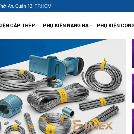
Thới An, Quận 12, TP.HCM
KIỆN CÁP THÉP
PHỤ KIỆN NÂNG HẠ
PHỤ KIỆN CÔN
TNHH SẢN XUẤT
G MẠI IMEX
An 19, Khu phố 2, phường Thới An, Quận
 Hồ Chí Minh, Việt Nam