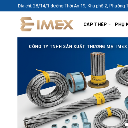
Bỏ
Địa chỉ: 28/14/1 đường Thới An 19, Khu phố 2, Phường 
qua
nội
CÁP THÉP
PHỤ 
dung
CÔNG TY 
THƯƠN
Địa chỉ: 28/14/1 đường Thới 
12, Thành phố