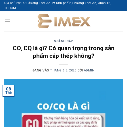
Bỏ
Địa chỉ: 28/14/1 đường Thới An 19, Khu phố 2, Phường Thới An, Quận 12,
TP.HCM
qua
nội
dung
NGÀNH CÁP
CO, CQ là gì? Có quan trọng trong sản
phẩm cáp thép không?
ĐĂNG VÀO
THÁNG 6 8, 2025
BỞI
ADMIN
08
Th6