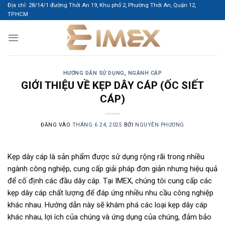
Bỏ
Địa chỉ: 28/14/1 đường Thới An 19, Khu phố 2, Phường Thới An, Quận 12,
TP.HCM
qua
nội
dung
HƯỚNG DẪN SỬ DỤNG
,
NGÀNH CÁP
GIỚI THIỆU VỀ KẸP DÂY CÁP (ỐC SIẾT
CÁP)
ĐĂNG VÀO
THÁNG 6 24, 2025
BỞI
NGUYỄN PHƯƠNG
Kẹp dây cáp là sản phẩm được sử dụng rộng rãi trong nhiều
ngành công nghiệp, cung cấp giải pháp đơn giản nhưng hiệu quả
để cố định các đầu dây cáp. Tại IMEX, chúng tôi cung cấp các
kẹp dây cáp chất lượng để đáp ứng nhiều nhu cầu công nghiệp
khác nhau. Hướng dẫn này sẽ khám phá các loại kẹp dây cáp
khác nhau, lợi ích của chúng và ứng dụng của chúng, đảm bảo