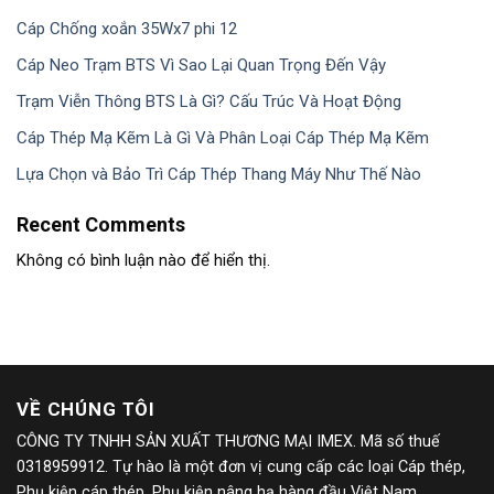
Cáp Chống xoắn 35Wx7 phi 12
Cáp Neo Trạm BTS Vì Sao Lại Quan Trọng Đến Vậy
Trạm Viễn Thông BTS Là Gì? Cấu Trúc Và Hoạt Động
Cáp Thép Mạ Kẽm Là Gì Và Phân Loại Cáp Thép Mạ Kẽm
Lựa Chọn và Bảo Trì Cáp Thép Thang Máy Như Thế Nào
Recent Comments
Không có bình luận nào để hiển thị.
VỀ CHÚNG TÔI
CÔNG TY TNHH SẢN XUẤT THƯƠNG MẠI IMEX. Mã số thuế
0318959912. Tự hào là một đơn vị cung cấp các loại Cáp thép,
Phụ kiện cáp thép, Phụ kiện nâng hạ hàng đầu Việt Nam