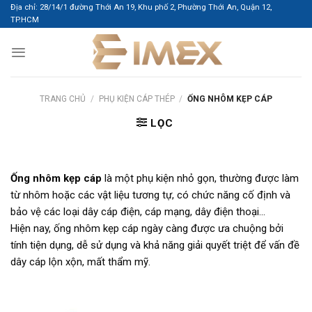
Bỏ
Địa chỉ: 28/14/1 đường Thới An 19, Khu phố 2, Phường Thới An, Quận 12,
TP.HCM
qua
nội
dung
TRANG CHỦ
/
PHỤ KIỆN CÁP THÉP
/
ỐNG NHÔM KẸP CÁP
LỌC
Ống nhôm kẹp cáp
là một phụ kiện nhỏ gọn, thường được làm
từ nhôm hoặc các vật liệu tương tự, có chức năng cố định và
bảo vệ các loại dây cáp điện, cáp mạng, dây điện thoại…
Hiện nay, ống nhôm kẹp cáp ngày càng được ưa chuộng bởi
tính tiện dụng, dễ sử dụng và khả năng giải quyết triệt để vấn đề
dây cáp lộn xộn, mất thẩm mỹ.