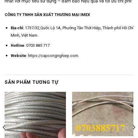
nhất với mục tiêu sử dụng – đảm bảo hiệu quả và tối ưu chi phí!.
CÔNG TY TNHH SẢN XUẤT THƯƠNG MẠI IMEX
Địa chỉ:
1737/32,Quốc Lộ 1A, Phường Tân Thới Hiệp, Thành phố Hồ Chí
Minh, Việt Nam.
Hotline
: 0703 885 717
Website
: https://capcongnghiep.com.
SẢN PHẨM TƯƠNG TỰ