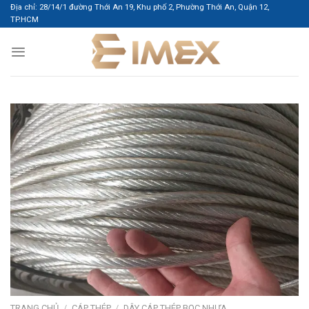
Bỏ
Địa chỉ: 28/14/1 đường Thới An 19, Khu phố 2, Phường Thới An, Quận 12,
TP.HCM
qua
nội
dung
TRANG CHỦ
/
CÁP THÉP
/
DÂY CÁP THÉP BỌC NHỰA