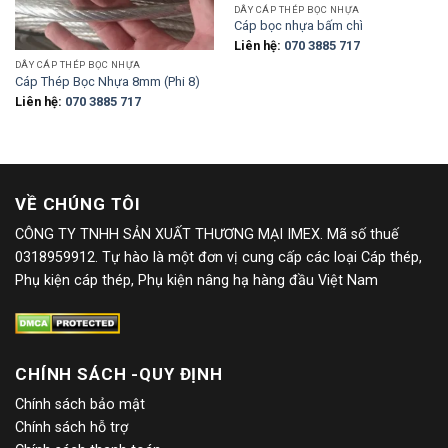
DÂY CÁP THÉP BỌC NHỰA
Cáp bọc nhựa bấm chì
Liên hệ:
070 3885 717
DÂY CÁP THÉP BỌC NHỰA
Cáp Thép Bọc Nhựa 8mm (Phi 8)
Liên hệ:
070 3885 717
VỀ CHÚNG TÔI
CÔNG TY TNHH SẢN XUẤT THƯƠNG MẠI IMEX. Mã số thuế
0318959912. Tự hào là một đơn vị cung cấp các loại Cáp thép,
Phụ kiện cáp thép, Phụ kiện nâng hạ hàng đầu Việt Nam
CHÍNH SÁCH -QUY ĐỊNH
Chính sách bảo mật
Chính sách hỗ trợ