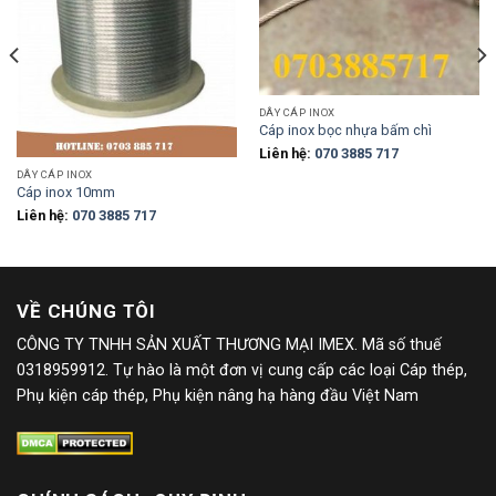
DÂY CÁP INOX
Cáp inox bọc nhựa bấm chì
Liên hệ:
070 3885 717
DÂY CÁP INOX
Cáp inox 10mm
Liên hệ:
070 3885 717
VỀ CHÚNG TÔI
CÔNG TY TNHH SẢN XUẤT THƯƠNG MẠI IMEX. Mã số thuế
0318959912. Tự hào là một đơn vị cung cấp các loại Cáp thép,
Phụ kiện cáp thép, Phụ kiện nâng hạ hàng đầu Việt Nam