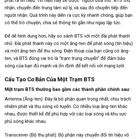
phát ra tín hiệu. Tín hiệu này sẽ được “người đưa thư” BTS thu
nhận, chuyển đến trung tâm xử lý, và sau đó chuyển tiếp đến
người nhận. Quá trình này diễn ra cực kỳ nhanh chóng, giúp bạn
có thể trò chuyện, chia sẻ thông tin gần như ngay lập tức.
Để dễ hình dung hơn, hãy so sánh BTS với một đài phát thanh
nhỏ. Đài phát thanh này có một ăng-ten để phát sóng (tín hiệu)
và một ăng-ten để thu sóng. Điện thoại của bạn cũng có ăng-
ten, và BTS đóng vai trò là “trạm trung chuyển” để đảm bảo
sóng của bạn đủ mạnh và ổn định để kết nối với mạng lưới.
Cấu Tạo Cơ Bản Của Một Trạm BTS
Một trạm BTS thường bao gồm các thành phần chính sau:
Antenna (Ăng-ten): Đây là bộ phận quan trọng nhất, chịu trách
nhiệm phát và thu sóng vô tuyến. Có nhiều loại ăng-ten khác
nhau, được thiết kế để phù hợp với các loại sóng và khu vực
phủ sóng khác nhau.
Transceiver (Bộ thu phát): Bộ phận này chuyển đổi tín hiệu vô