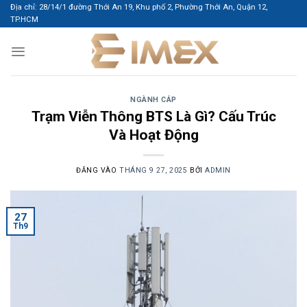
Bỏ
Địa chỉ: 28/14/1 đường Thới An 19, Khu phố 2, Phường Thới An, Quận 12,
TP.HCM
qua
nội
dung
NGÀNH CÁP
Trạm Viễn Thông BTS Là Gì? Cấu Trúc
Và Hoạt Động
ĐĂNG VÀO
THÁNG 9 27, 2025
BỞI
ADMIN
27
Th9