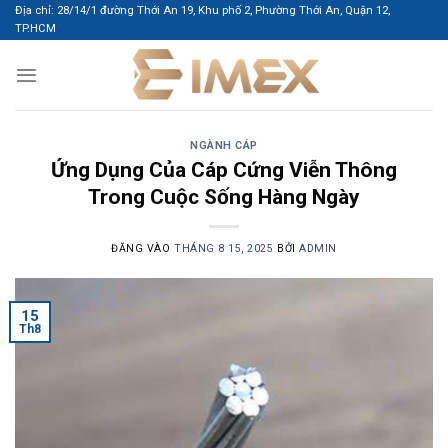
Bỏ
Địa chỉ: 28/14/1 đường Thới An 19, Khu phố 2, Phường Thới An, Quận 12,
TP.HCM
qua
nội
dung
NGÀNH CÁP
Ứng Dụng Của Cáp Cứng Viễn Thông
Trong Cuộc Sống Hàng Ngày
ĐĂNG VÀO
THÁNG 8 15, 2025
BỞI
ADMIN
15
Th8